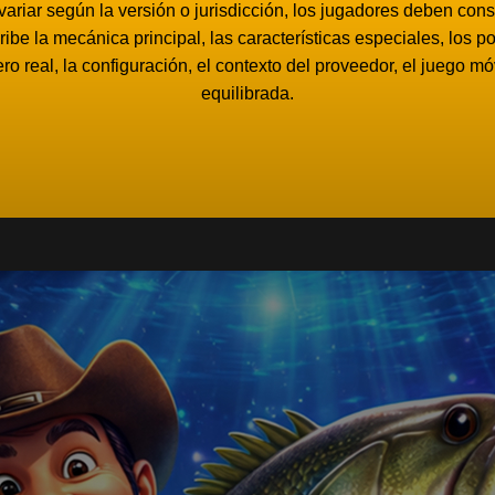
iar según la versión o jurisdicción, los jugadores deben consul
ribe la mecánica principal, las características especiales, los p
o real, la configuración, el contexto del proveedor, el juego m
equilibrada.