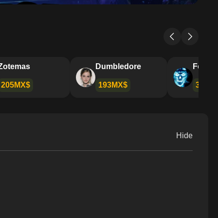
Xalion
Zotemas
Dumbl
210MX$
205MX$
193M
Hide