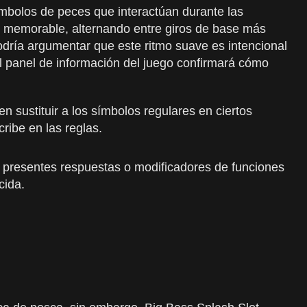
ímbolos de peces que interactúan durante las
o memorable, alternando entre giros de base más
odría argumentar que este ritmo suave es intencional
el panel de información del juego confirmará cómo
 sustituir a los símbolos regulares en ciertos
ibe en las reglas.
 presentes respuestas o modificadores de funciones
cida.