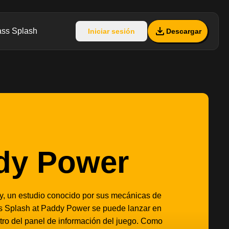
ass Splash
Iniciar sesión
Descargar
dy Power
ay, un estudio conocido por sus mecánicas de
ss Splash at Paddy Power se puede lanzar en
tro del panel de información del juego. Como