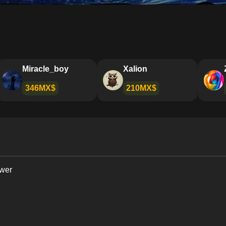
Senator
Miracle_boy
271MX$
346MX$
ower