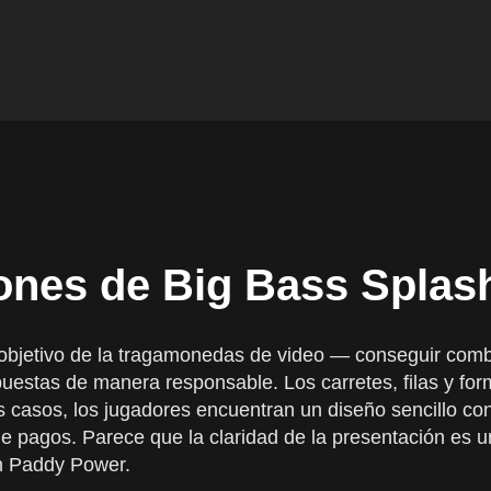
ones de Big Bass Spla
objetivo de la tragamonedas de video — conseguir comb
apuestas de manera responsable. Los carretes, filas y fo
s casos, los jugadores encuentran un diseño sencillo co
e pagos. Parece que la claridad de la presentación es u
en Paddy Power.